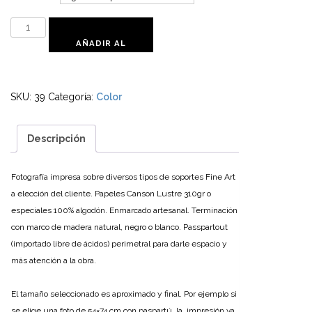
Atlántico
I
AÑADIR AL
cantidad
CARRITO
SKU:
39
Categoría:
Color
Descripción
Fotografía impresa sobre diversos tipos de soportes Fine Art
a elección del cliente. Papeles Canson Lustre 310gr o
especiales 100% algodón.
Enmarcado artesanal. Terminación
con marco de madera natural, negro o blanco.
Passpartout
(importado libre de ácidos) perimetral para darle espacio y
más atención a la obra.
El tamaño seleccionado es aproximado y final. Por ejemplo si
se elige una foto de 54×74 cm con paspartú, la impresión va