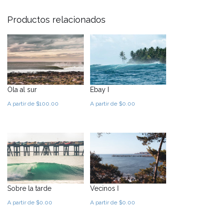
Productos relacionados
Ola al sur
Ebay I
A partir de
$
100.00
A partir de
$
0.00
Este
Este
producto
producto
tiene
tiene
múltiples
múltiples
variantes.
variantes.
Las
Las
opciones
opciones
Sobre la tarde
Vecinos I
se
se
A partir de
$
0.00
A partir de
$
0.00
pueden
pueden
Este
Este