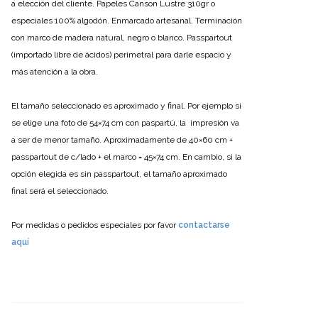
a elección del cliente. Papeles Canson Lustre 310gr o
especiales 100% algodón.
Enmarcado artesanal. Terminación
con marco de madera natural, negro o blanco.
Passpartout
(importado libre de ácidos) perimetral para darle espacio y
más atención a la obra.
El tamaño seleccionado es aproximado y final. Por ejemplo si
se elige una foto de 54×74 cm con paspartú, la impresión va
a ser de menor tamaño. Aproximadamente de 40×60 cm +
passpartout de c/lado + el marco = 45×74 cm.
En cambio, si la
opción elegida es sin passpartout, el tamaño aproximado
final será el seleccionado.
Por medidas o pedidos especiales por favor
contactarse
aquí