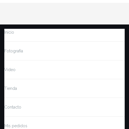
Inicio
Fotografía
Video
Tienda
Contacto
Mis pedidos